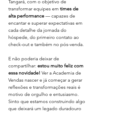
Tangará, com o objetivo de 
transformar equipes em 
times de 
alta performance
 — capazes de 
encantar e superar expectativas em 
cada detalhe da jornada do 
hóspede, do primeiro contato ao 
check-out e também no pós-venda.
E não poderia deixar de 
compartilhar: 
estou muito feliz com 
essa novidade!
 Ver a Academia de 
Vendas nascer e já começar a gerar 
reflexões e transformações reais é 
motivo de orgulho e entusiasmo. 
Sinto que estamos construindo algo 
que deixará um legado duradouro 
para a hotelaria e que marcará mais 
um fase de sucesso da A&S.