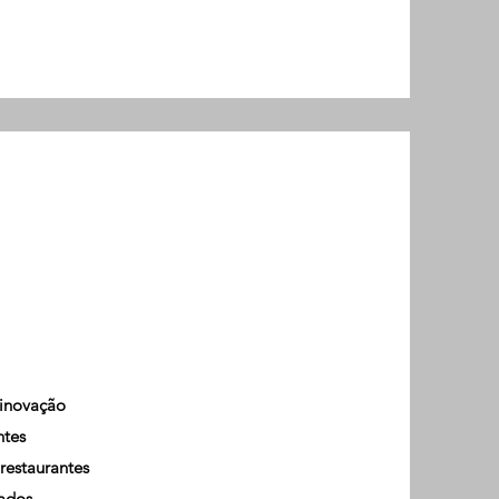
 inovação
ntes
restaurantes
tados